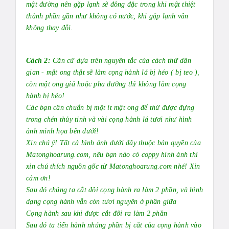
mật đường nên gặp lạnh sẽ đông đặc trong khi mật thiệt
thành phần gần như không có nước, khi gặp lạnh vẫn
không thay đỗi.
Cách 2:
Căn cứ dựa trên nguyên tắc của cách thử dân
gian - mật ong thật sẽ làm cọng hành lá bị héo ( bị teo ),
còn mật ong giả hoặc pha đường thì không làm cọng
hành bị héo!
Các bạn cần chuẩn bị một ít mật ong để thử được đựng
trong chén thủy tinh và vài cọng hành lá tươi như hình
ảnh minh họa bên dưới!
Xin chú ý! Tất cả hình ảnh dưới đây thuộc bản quyền của
Matonghoarung.com, nếu bạn nào có coppy hình ảnh thì
xin chú thích nguồn gốc từ Matonghoarung.com nhé! Xin
cảm ơn!
Sau đó chúng ta cắt đôi cọng hành ra làm 2 phần, và hình
dạng cọng hành vẫn còn tươi nguyên ở phần giữa
Cọng hành sau khi được cắt đôi ra làm 2 phần
Sau đó ta tiến hành nhúng phần bị cắt của cọng hành vào