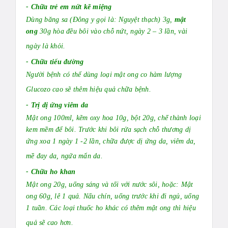
- Chữa trẻ em nứt kẽ miệng
Dùng băng sa (Đông y gọi là: Nguyệt thạch) 3g,
mật
ong
30g hòa đều bôi vào chỗ nứt, ngày 2 – 3 lần, vài
ngày là khỏi.
- Chữa tiểu đường
Người bệnh có thể dùng loại mật ong co hàm lượng
Glucozo cao sẽ thêm hiệu quả chữa bệnh.
- Trị dị ứng viêm da
Mật ong 100ml, kẽm oxy hoa 10g, bột 20g, chế thành loại
kem mềm để bôi. Trước khi bôi rửa sạch chỗ thương dị
ứng xoa 1 ngày 1 -2 lần, chữa được dị ứng da, viêm da,
mề đay da, ngứa mẩn da.
- Chữa ho khan
Mật ong 20g, uống sáng và tối với nước sôi, hoặc: Mật
ong 60g, lê 1 quả. Nấu chín, uống trước khi đi ngủ, uống
1 tuần. Các loại thuốc ho khác có thêm mật ong thì hiệu
quả sẽ cao hơn.