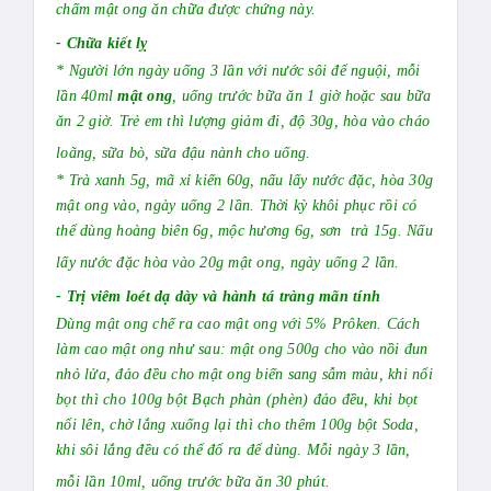
chấm mật ong
ăn chữa được chứng này.
- Chữa kiết lỵ
* Người lớn ngày uống 3 lần với nước sôi để nguội, mỗi
lần 40ml
mật ong
, uống trước bữa ăn 1 giờ hoặc sau bữa
ăn 2 giờ. Trẻ em thì lượng giảm đi, độ 30g, hòa vào cháo
loãng, sữa bò, sữa đậu nành cho uống.
* Trà xanh 5g, mã xỉ kiến 60g, nấu lấy nước đặc, hòa 30g
mật ong vào, ngày uống 2 lần. Thời kỳ khôi phục rồi có
thể dùng hoàng biên 6g, mộc hương 6g, sơn trà 15g. Nấu
lấy nước đặc hòa vào 20g mật ong, ngày uống 2 lần.
- Trị viêm loét dạ dày và hành tá tràng mãn tính
Dùng mật ong chế ra cao mật ong với 5% Prôken. Cách
làm cao mật ong như sau: mật ong 500g cho vào nồi đun
nhỏ lửa, đảo đều cho mật ong biến sang sẫm màu, khi nổi
bọt thì cho 100g bột Bạch phàn (phèn) đảo đều, khi bọt
nổi lên, chờ lắng xuống lại thì cho thêm 100g bột Soda,
khi sôi lắng đều có thể đổ ra để dùng. Mỗi ngày 3 lần,
mỗi lần 10ml, uống trước bữa ăn 30 phút.