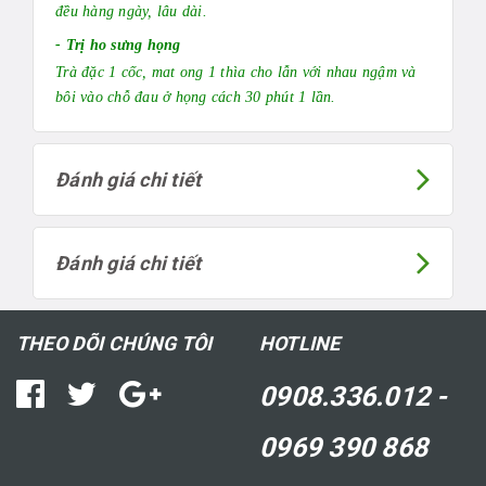
đều hàng ngày, lâu dài.
- Trị ho sưng họng
Trà đặc 1 cốc, mat ong 1 thìa cho lẫn với nhau ngậm và
bôi vào chỗ đau ở họng cách 30 phút 1 lần.
Đánh giá chi tiết
Đánh giá chi tiết
THEO DÕI CHÚNG TÔI
HOTLINE
0908.336.012 -
0969 390 868