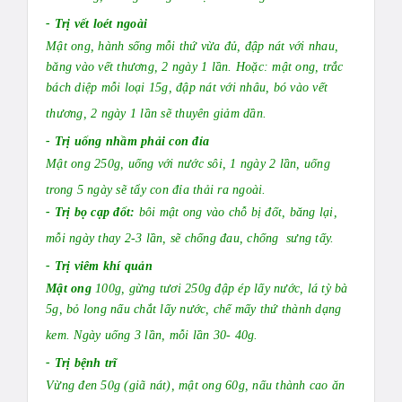
- Trị vết loét ngoài
Mật ong, hành sống mỗi thứ vừa đủ, đập nát với nhau,
băng vào vết thương, 2 ngày 1 lần. Hoặc: mật ong, trắc
bách diệp mỗi loại 15g, đập nát với nhâu, bó vào vết
thương, 2 ngày 1 lần sẽ thuyên giảm dần.
- Trị uống nhầm phải con đỉa
Mật ong 250g, uống với nước sôi, 1 ngày 2 lần, uống
trong 5 ngày sẽ tẩy con đỉa thải ra ngoài.
- Trị bọ cạp đốt:
bôi mật ong vào chỗ bị đốt, băng lại,
mỗi ngày thay 2-3 lần, sẽ chống đau, chống sưng tấy.
- Trị viêm khí quản
Mật ong
100g, gừng tươi 250g đập ép lấy nước, lá tỳ bà
5g, bỏ long nấu chắt lấy nước, chế mấy thứ thành dạng
kem. Ngày uống 3 lần, mỗi lần 30- 40g.
- Trị bệnh trĩ
Vừng đen 50g (giã nát), mật ong 60g, nấu thành cao ăn