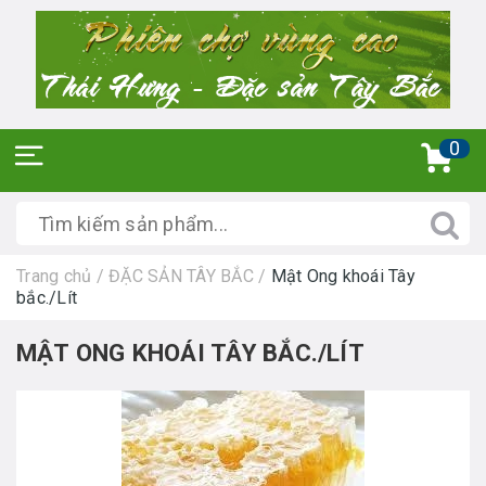
0
Trang chủ
/
ĐẶC SẢN TÂY BẮC
/
Mật Ong khoái Tây
bắc./Lít
MẬT ONG KHOÁI TÂY BẮC./LÍT