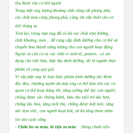
thụ được vào cơ thể người
Trong mật ong lượng khoáng chất cũng rất phong phú,
các chất men cũng phong phú, cũng rất cần thiết cho cơ
thể chúng ta.
Tóm lại, trong mật ong đã có đủ các chất như đường,
chất khoáng, men… để cung cấp dinh dưỡng cho cơ thể và
chuyển hóa thành năng lượng cho con người hoạt động.
Ngoài ra còn có cả các chất vi sinh tố, protein…có tác
dụng cho tiến hóa, hấp thụ dinh dưỡng, đó là nguồn thực
phẩm vô cùng quý giá.
Vì vậy,mật ong
là loại thực phẩm dinh dưỡng sức khỏe
độc đáo, thường xuyên ăn mật ong có thể làm cho các cơ
quan cơ thể hoạt động tốt, tăng cường thể lực con người,
chống được các chứng bệnh, làm cho tuổi trẻ dài hơn,
chống lão hóa, tăng tuổi thọ, chống được mệt mỏi, tăng
sức làm việc, con người hoạt bát, từ đó tăng them niềm
tin vào cuộc sống.
- Chữa ho ra máu, bí tiện ra máu
: Dùng chuối tiêu