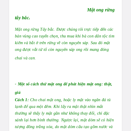
Mật ong rừng
tây bắc.
Mật ong rừng Tây bắc. Được chúng tôi trực tiếp đến các
bản vùng cao tuyển chọn, thu mua khi bà con dân tộc tìm
kiếm và bắt ở trên rừng về còn nguyên sáp. Sau đó mật
ong được vắt từ tổ còn nguyên sáp ong rồi mang đóng
chai và can.
- Một số cách thử mật ong để phát hiện mật ong: thật,
giả
Cách 1:
Cho chai mật ong, hoặc ly mật vào ngăn đá tủ
lạnh để qua một đêm. Khi lấy ra mật thật nhìn mắt
thường sẽ thấy ly mật gần như không thay đổi, chỉ đặc
sánh lại hơn bình thường. Ngược lại, mật dỏm sẽ có hiện
tượng đông trắng xóa, do mật dỏm cấu tạo gồm nước và