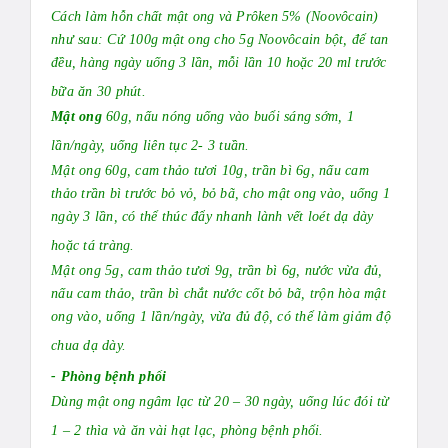
Cách làm hỗn chất mật ong và Prôken 5% (Noovôcain)
như sau: Cứ 100g mật ong cho 5g Noovôcain bột, để tan
đều, hàng ngày uống 3 lần, mỗi lần 10 hoặc 20 ml trước
bữa ăn 30 phút.
Mật ong
60g, nấu nóng uống vào buổi sáng sớm, 1
lần/ngày, uống liên tục 2- 3 tuần.
Mật ong 60g, cam thảo tươi 10g, trần bì 6g, nấu cam
thảo trần bì trước bỏ vỏ, bỏ bã, cho mật ong vào, uống 1
ngày 3 lần, có thể thúc đẩy nhanh lành vết loét dạ dày
hoặc tá tràng.
Mật ong 5g, cam thảo tươi 9g, trần bì 6g, nước vừa đủ,
nấu cam thảo, trần bì chắt nước cốt bỏ bã, trộn hòa mật
ong vào, uống 1 lần/ngày, vừa đủ độ, có thể làm giảm độ
chua dạ dày.
- Phòng bệnh phổi
Dùng mật ong ngâm lạc từ 20 – 30 ngày, uống lúc đói từ
1 – 2 thìa và ăn vài hạt lạc, phòng bệnh phổi.