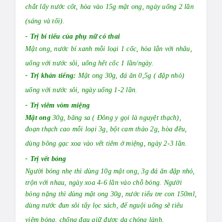
chắt lấy nước cốt, hòa vào 15g mật ong, ngày uống 2 lần
(sáng và tối).
- Trị bí tiểu của phụ nữ có thai
Mật ong, nước bí xanh mỗi loại 1 cốc, hòa lẫn với nhâu,
uống với nước sôi, uống hết cốc 1 lần/ngày.
- Trị khản tiếng:
Mật ong 30g, đá ăn 0,5g ( đập nhỏ)
uống với nước sôi, ngày uống 1-2 lần.
- Trị viêm vòm miệng
Mật ong
30g, băng sa ( Đông y gọi là nguyệt thạch),
đoạn thạch cao mỗi loại 3g, bột cam thảo 2g, hòa đều,
dùng bông gạc xoa vào vết tiêm ở miệng, ngày 2-3 lần.
- Trị vết bỏng
Người bỏng nhẹ thì dùng 10g mật ong, 3g đá ăn đập nhỏ,
trộn với nhau, ngày xoa 4-6 lần vào chỗ bỏng. Người
bỏng nặng thì dùng mật ong 30g, nước tiểu tre con 150ml,
dùng nước đun sôi tẩy lọc sách, để nguội uống sẽ tiêu
viêm bỏng, chống đau giữ được da chóng lành.